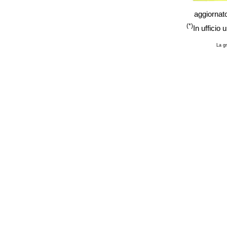
aggiornat
(*)
In ufficio 
La gr