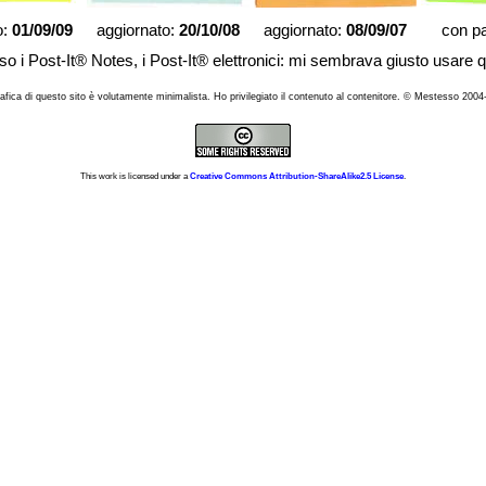
o:
01/09/09
aggiornato:
20/10/08
aggiornato:
08/09/07
con p
uso i Post-It® Notes, i Post-It® elettronici: mi sembrava giusto usare qu
afica di questo sito è volutamente minimalista. Ho privilegiato il contenuto al contenitore. © Mestesso 200
This work is licensed under a
Creative Commons Attribution-ShareAlike2.5 License
.