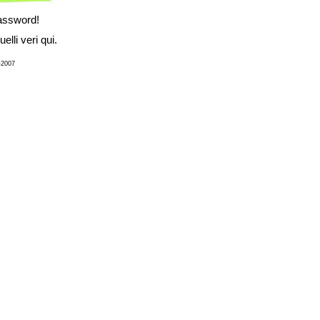
assword!
elli veri qui.
4-2007